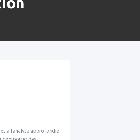
tion
és à l’analyse approfondie
nt comporter des