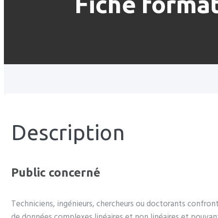
Fiche forma
Description
Public concerné
Techniciens, ingénieurs, chercheurs ou doctorants confront
de données complexes linéaires et non linéaires et pouva