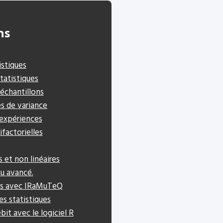
ns
stiques
statistiques
 échantillons
es de variance
’expériences
ifactorielles
 et non linéaires
u avancé.
les avec IRaMuTeQ
es statistiques
it avec le logiciel R